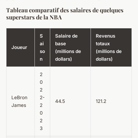
Tableau comparatif des salaires de quelques
superstars de la NBA
S
Salaire de
Revenus
ai
base
totaux
Joueur
so
(millions de
(millions de
n
dollars)
dollars)
2
0
2
LeBron
2-
44.5
121.2
James
2
0
2
3