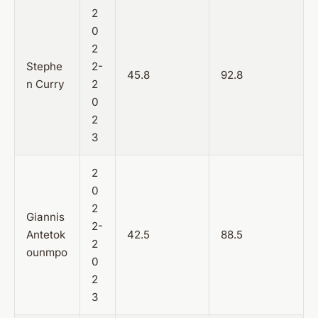
2
0
2
Stephe
2-
45.8
92.8
n Curry
2
0
2
3
2
0
2
Giannis
2-
Antetok
42.5
88.5
2
ounmpo
0
2
3