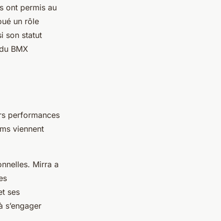
es ont permis au
ué un rôle
i son statut
é du BMX
urs performances
oms viennent
nnelles. Mirra a
es
et ses
à s’engager