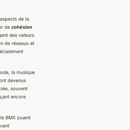
aspects de la
ur de
cohésion
gent des valeurs
on de réseaux et
écialement
mode, la musique
sont devenus
ciée, souvent
rçant encore
 le BMX jouent
avant