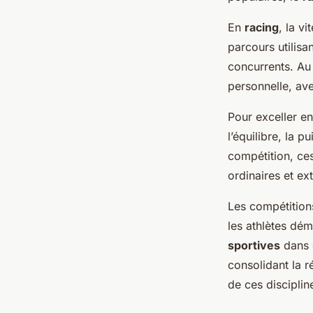
En
racing
, la v
parcours utilis
concurrents. Au 
personnelle, av
Pour exceller e
l’équilibre, la 
compétition, ces
ordinaires et ex
Les compétitions
les athlètes dém
sportives
dans 
consolidant la 
de ces disciplin