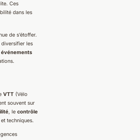
ite. Ces
ilité dans les
ue de s’étoffer.
diversifier les
s
événements
ations.
le
VTT
(Vélo
ent souvent sur
ilité
, le
contrôle
et techniques.
igences