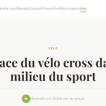
Autre sport
Basket
Combat
Fitness
Foot
Musculation
Velo
VELO
ace du vélo cross d
milieu du sport
Maxime
9 avril 2025
6 min de lecture
M