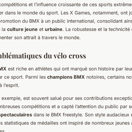
compétitions et l’influence croissante de ces sports extrêm
er dans le monde du sport. Les X Games, notamment, ont jo
promotion du BMX à un public international, consolidant ains
e la
culture jeune
et
urbaine
. La robustesse et la technicit
menter son attrait à travers le monde.
mblématiques du vélo cross
BMX
est riche en athlètes qui ont marqué son histoire par le
ur ce sport. Parmi les
champions BMX
notoires, certains n
l’esprit.
r exemple, est souvent salué pour ses contributions exceptio
breuses compétitions et a capté l’attention du public par s
pectaculaires
dans le BMX freestyle. Son style audacieux 
s statistiques de médailles ont inspiré de nombreux jeunes 
ss.