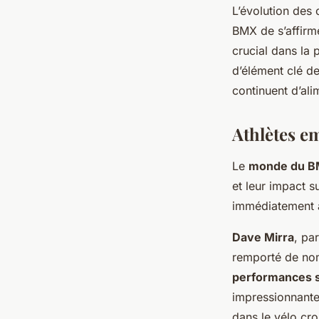
L’évolution des 
BMX de s’affirm
crucial dans la 
d’élément clé d
continuent d’ali
Athlètes e
Le
monde du 
et leur impact s
immédiatement à 
Dave Mirra
, pa
remporté de nom
performances s
impressionnante
dans le vélo cro