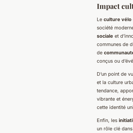
Impact cult
Le
culture vélo
société moderne
sociale
et d’inn
communes de dép
de
communaut
conçus ou d’év
D’un point de vu
et la culture ur
tendance, appor
vibrante et éne
cette identité un
Enfin, les
initia
un rôle clé dans