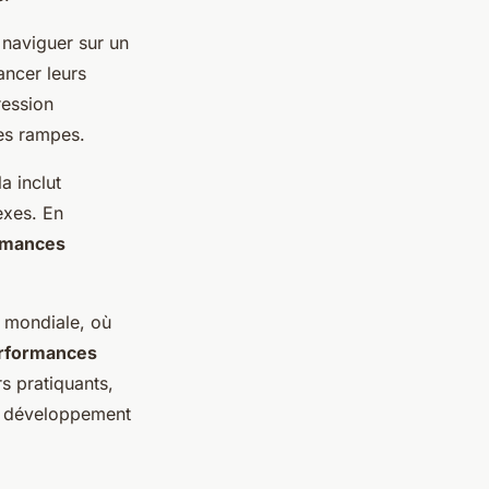
 naviguer sur un
ancer leurs
ression
es rampes.
a inclut
lexes. En
rmances
e mondiale, où
rformances
s pratiquants,
Le développement