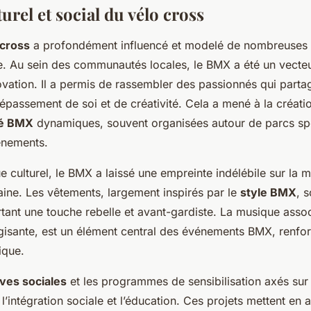
urel et social du vélo cross
 cross
a profondément influencé et modelé de nombreuses 
. Au sein des communautés locales, le BMX a été un vecte
ovation. Il a permis de rassembler des passionnés qui parta
assement de soi et de créativité. Cela a mené à la créati
é BMX
dynamiques, souvent organisées autour de parcs sp
énements.
e culturel, le BMX a laissé une empreinte indélébile sur la 
baine. Les vêtements, largement inspirés par le
style BMX
, 
tant une touche rebelle et avant-gardiste. La musique asso
rgisante, est un élément central des événements BMX, renfo
ique.
tives sociales
et les programmes de sensibilisation axés sur
 l’intégration sociale et l’éducation. Ces projets mettent en 