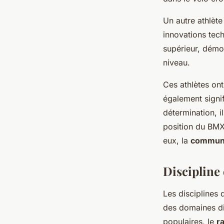
Un autre athlèt
innovations tech
supérieur, démo
niveau.
Ces athlètes on
également signif
détermination, i
position du BMX
eux, la
commun
Discipline 
Les disciplines
des domaines di
populaires, le
r