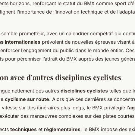
ents horizons, renforçant le statut du BMX comme sport d’él
gnent l’importance de l’innovation technique et de l’adaptab
semble prometteur, avec un calendrier compétitif qui contin
s internationales
prévoient de nouvelles épreuves visant à 
à renforcer l’engagement du public dans le monde entier. Ce
s pour pérenniser l’attrait du BMX auprès des jeunes génér
n avec d’autres disciplines cyclistes
ingue nettement des autres
disciplines cyclistes
telles que 
 le
cyclisme sur route
. Alors que ces dernières se concentr
 vitesse sur des itinéraires plus longs, le BMX privilégie l’
ag
à exécuter des manœuvres complexes sur des pistes courtes 
pects
techniques
et
réglementaires
, le BMX impose des ex