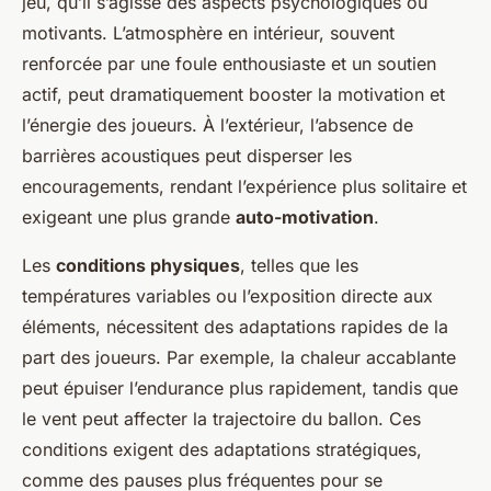
jeu, qu’il s’agisse des aspects psychologiques ou
motivants. L’atmosphère en intérieur, souvent
renforcée par une foule enthousiaste et un soutien
actif, peut dramatiquement booster la motivation et
l’énergie des joueurs. À l’extérieur, l’absence de
barrières acoustiques peut disperser les
encouragements, rendant l’expérience plus solitaire et
exigeant une plus grande
auto-motivation
.
Les
conditions physiques
, telles que les
températures variables ou l’exposition directe aux
éléments, nécessitent des adaptations rapides de la
part des joueurs. Par exemple, la chaleur accablante
peut épuiser l’endurance plus rapidement, tandis que
le vent peut affecter la trajectoire du ballon. Ces
conditions exigent des adaptations stratégiques,
comme des pauses plus fréquentes pour se