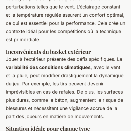
perturbations telles que le vent. L’éclairage constant
et la température régulée assurent un confort optimal,
ce qui est essentiel pour la performance. Cela crée un
contexte idéal pour les compétitions où la technique
est primordiale.
Inconvénients du basket extérieur
Jouer à l’extérieur présente des défis spécifiques. La
variabilité des conditions climatiques
, avec le vent
et la pluie, peut modifier drastiquement la dynamique
du jeu. Par exemple, les tirs peuvent devenir
imprévisibles en cas de rafales. De plus, les surfaces
plus dures, comme le béton, augmentent le risque de
blessures et nécessitent une vigilance accrue de la
part des joueurs en matière de mouvements.
Situation idéale pour chaque type