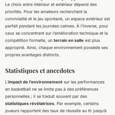
Le choix entre intérieur et extérieur dépend des
priorités. Pour les amateurs recherchant la
convivialité et le jeu spontané, un espace extérieur est
parfait pendant les journées calmes. À l’inverse, pour
ceux se concentrant sur l’amélioration technique et la
compétition formelle, un
terrain en salle
est plus
approprié. Ainsi, chaque environnement possède ses
propres avantages distincts.
Statistiques et anecdotes
L’
impact de l’environnement
sur les performances
en basketball ne se limite pas à des préférences
personnelles ; il se traduit souvent par des
statistiques révélatrices
. Par exemple, certains
joueurs rapportent des taux de réussite au tir jusqu’à