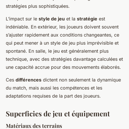
stratégies plus sophistiquées.
L’impact sur le
style de jeu
et la
stratégie
est
indéniable. En extérieur, les joueurs doivent souvent
s’ajuster rapidement aux conditions changeantes, ce
qui peut mener à un style de jeu plus imprévisible et
spontané. En salle, le jeu est généralement plus
technique, avec des stratégies davantage calculées et
une capacité accrue pour des mouvements élaborés.
Ces
différences
dictent non seulement la dynamique
du match, mais aussi les compétences et les
adaptations requises de la part des joueurs.
Superficies de jeu et équipement
Matériaux des terrains